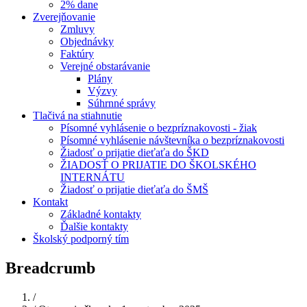
2% dane
Zverejňovanie
Zmluvy
Objednávky
Faktúry
Verejné obstarávanie
Plány
Výzvy
Súhrnné správy
Tlačivá na stiahnutie
Písomné vyhlásenie o bezpríznakovosti - žiak
Písomné vyhlásenie návštevníka o bezpríznakovosti
Žiadosť o prijatie dieťaťa do ŠKD
ŽIADOSŤ O PRIJATIE DO ŠKOLSKÉHO
INTERNÁTU
Žiadosť o prijatie dieťaťa do ŠMŠ
Kontakt
Základné kontakty
Ďalšie kontakty
Školský podporný tím
Breadcrumb
Domov
/