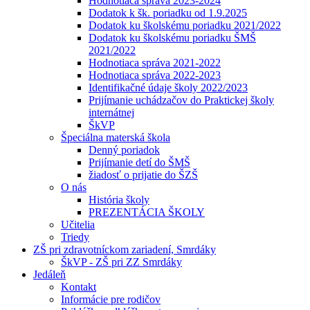
Hodnotiaca správa 2023-2024
Dodatok k šk. poriadku od 1.9.2025
Dodatok ku školskému poriadku 2021/2022
Dodatok ku školskému poriadku ŠMŠ
2021/2022
Hodnotiaca správa 2021-2022
Hodnotiaca správa 2022-2023
Identifikačné údaje školy 2022/2023
Prijímanie uchádzačov do Praktickej školy
internátnej
ŠkVP
Špeciálna materská škola
Denný poriadok
Prijímanie detí do ŠMŠ
žiadosť o prijatie do ŠZŠ
O nás
História školy
PREZENTÁCIA ŠKOLY
Učitelia
Triedy
ZŠ pri zdravotníckom zariadení, Smrdáky
ŠkVP - ZŠ pri ZZ Smrdáky
Jedáleň
Kontakt
Informácie pre rodičov