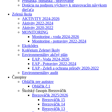
Prihláška, odhláška - stravovanie
Dotácia na podporu výchovy k stravovacím návykom
dieťaťa
Zelená škola
AKTIVITY 2024-2026
Aktivity 2022-2024
Aktivity 2020-2022
MONITORING
Monitoring - voda 2024-2026
Monitoring - potraviny 2022-2024
Ekokódex
Kolégium Zelenej školy
Environmentálny akčný plán
EAP - Voda 2024-2026
EAP - Potraviny 2022-2024
EAP - Zeleň a ochrana prírody 2020-2022
Environmentálny audit
Časopisy
Obláčik pre autistov
Obláčik č.1
Školský časopis Brezováčik
Brezováčik 2025/2026
Brezováčik 15
Brezováčik 14
Brezováčik 13