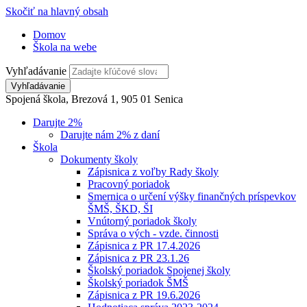
Skočiť na hlavný obsah
Domov
Škola na webe
Vyhľadávanie
Spojená škola, Brezová 1, 905 01 Senica
Darujte 2%
Darujte nám 2% z daní
Škola
Dokumenty školy
Zápisnica z voľby Rady školy
Pracovný poriadok
Smernica o určení výšky finančných príspevkov
ŠMŠ, ŠKD, ŠI
Vnútorný poriadok školy
Správa o vých - vzde. činnosti
Zápisnica z PR 17.4.2026
Zápisnica z PR 23.1.26
Školský poriadok Spojenej školy
Školský poriadok ŠMŠ
Zápisnica z PR 19.6.2026