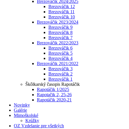
Brezováčik 2024/2025
Brezováčik 12
Brezováčik 11
Brezováčik 10
Brezováčik 2023/2024
Brezováčik 9
Brezováčik 8
Brezováčik 7
Brezováčik 2022/2023
Brezováčik 6
Brezováčik 5
Brezováčik 4
Brezováčik 2021/2022
Brezováčik 3
Brezováčik 2
Brezováčik 1
Škôlkarský časopis Rapotáčik
Rapotáčik 1/2025
Rapotačik 2, 25-26
Rapotáčik 2020-21
Novinky
Galérie
Mimoškolské
Krúžky
OZ Vzdelanie pre všetkých